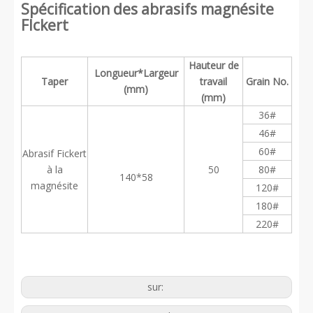
Spécification des abrasifs magnésite
FIckert
Hauteur de
Longueur*Largeur
Taper
travail
Grain No.
(mm)
(mm)
36#
46#
60#
Abrasif Fickert
à la
50
80#
140*58
magnésite
120#
180#
220#
sur: