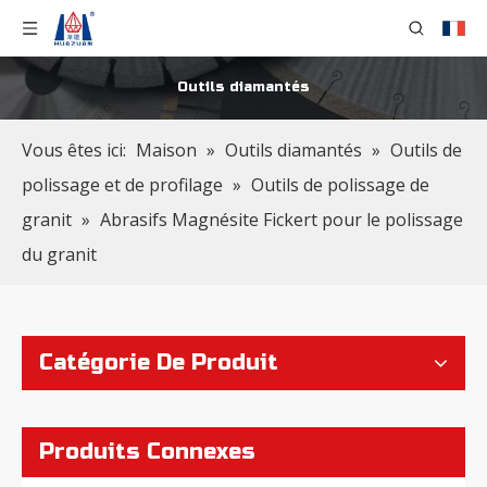
Outils diamantés
Disques de polissage diamantés pour le polissage du granit
Disques de meulage à liant résine diamantée pour le polissage du granit
Vous êtes ici:
Maison
»
Outils diamantés
»
Outils de
polissage et de profilage
»
Outils de polissage de
granit
»
Abrasifs Magnésite Fickert pour le polissage
du granit
Catégorie De Produit
Disques de polissage en métal de meulage de diamant pour le polissage de granit
Abrasifs Diamond Fickert à liaison résine pour le polissage du granit
Produits Connexes