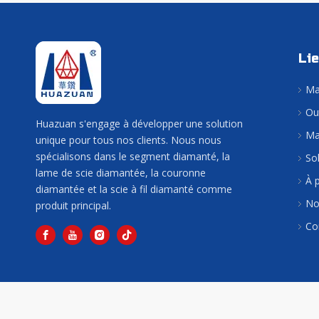
Li
Ma
Lames diamantées segmentées de type T frittées à chaud
Ou
Huazuan s'engage à développer une solution
Ma
unique pour tous nos clients. Nous nous
spécialisons dans le segment diamanté, la
So
lame de scie diamantée, la couronne
À 
diamantée et la scie à fil diamanté comme
No
produit principal.
Co