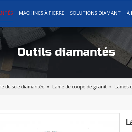
ANTÉS
MACHINES À PIERRE
SOLUTIONS DIAMANT
À
Outils diamantés
e de scie diamantée
»
Lame de coupe de granit
»
Lames d
L