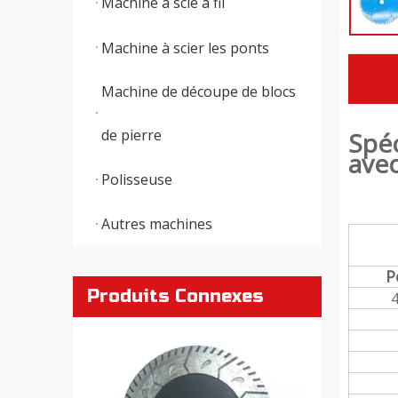
Machine à scie à fil
Machine à scier les ponts
Machine de découpe de blocs
de pierre
Spéc
ave
Polisseuse
Autres machines
P
Disque soudé au laser en forme de V pour couper le granit
Produits Connexes
4