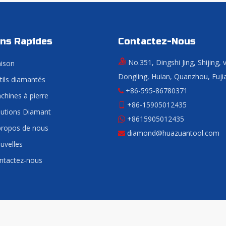
ens Rapides
Contactez-Nous
No.351, Dingshi Jing, Shijing, v
ison
Dongling, Huian, Quanzhou, Fuji
tils diamantés
+86-595-86780371

chines à pierre
+86-15905012435

lutions Diamant
+8615905012435

propos de nous
diamond@huazuantool.com

uvelles
ntactez-nous