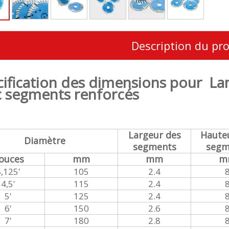
Description du pr
ification des dimensions pour La
c segments renforcés
Largeur des
Haute
Diamètre
segments
segm
ouces
mm
mm
m
,125'
105
2.4
4,5'
115
2.4
5'
125
2.4
6'
150
2.6
7'
180
2.8