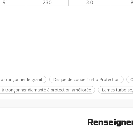
9'
230
3.0
 à tronçonner le granit
Disque de coupe Turbo Protection
O
 à tronçonner diamanté à protection améliorée
Lames turbo s
Renseigne