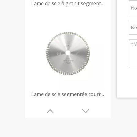
Lame de scie à granit segmentée courte améliorée
Lame de scie segmentée courte inclinée de qualité supérieure pour le granit