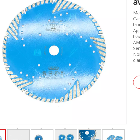
a
Ma
Car
tro
App
tra
AMo
Se
Nom
dia