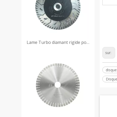
Lame Turbo diamant rigide pour la coupe et le meulage du granit
sur:
disque
Disque