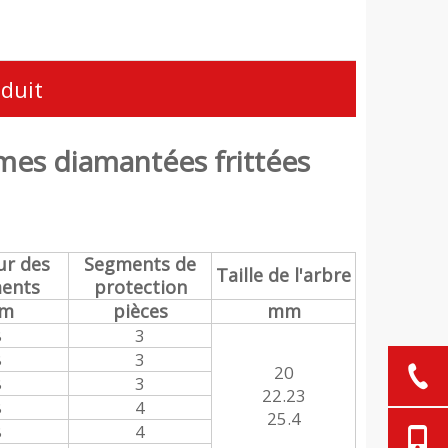
oduit
mes diamantées frittées
ur des
Segments de
Taille de l'arbre
ents
protection
m
pièces
mm
8
3
8
3
20
8
3
22.23
8
4
25.4
8
4