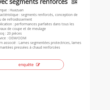
vec segments renforcés
rque : Huazuan
actéristique : segments renforcés, conception de
u de refroidissement
lication : performances parfaites dans tous les
vaux de coupe et de meulage
q : 20 pièces
rvice : OEM/ODM
 associé : Lames segmentées protectrices, lames
mantées pressées à chaud renforcées
enquête