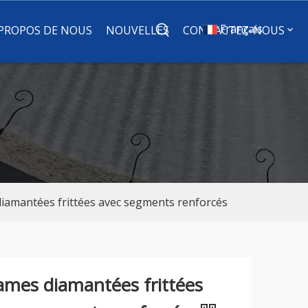
Français
 PROPOS DE NOUS
NOUVELLES
CONTACTEZ-NOUS
iamantées frittées avec segments renforcés
ames diamantées frittées