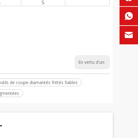
8
5
En vertu d'un:
utils de coupe diamantés frittés fiables
egmentées
r